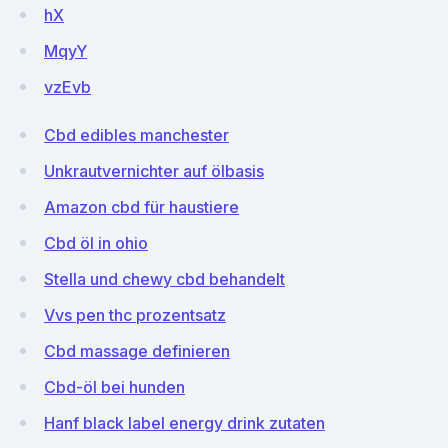
hX
MqyY
vzEvb
Cbd edibles manchester
Unkrautvernichter auf ölbasis
Amazon cbd für haustiere
Cbd öl in ohio
Stella und chewy cbd behandelt
Vvs pen thc prozentsatz
Cbd massage definieren
Cbd-öl bei hunden
Hanf black label energy drink zutaten