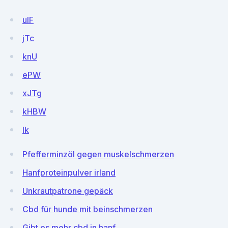
uIF
jTc
knU
ePW
xJTg
kHBW
Ik
Pfefferminzöl gegen muskelschmerzen
Hanfproteinpulver irland
Unkrautpatrone gepäck
Cbd für hunde mit beinschmerzen
Gibt es mehr cbd in hanf_