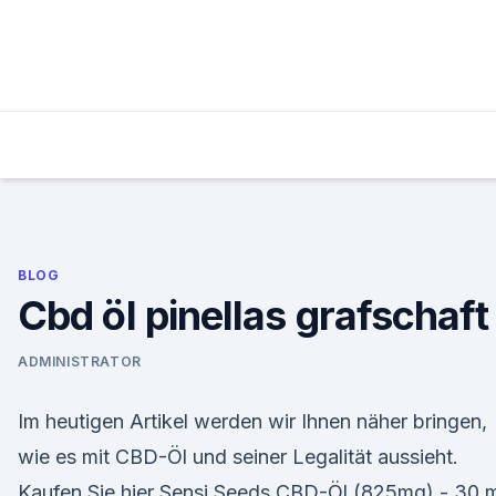
Skip
to
content
BLOG
Cbd öl pinellas grafschaft
ADMINISTRATOR
Im heutigen Artikel werden wir Ihnen näher bringen,
wie es mit CBD-Öl und seiner Legalität aussieht.
Kaufen Sie hier Sensi Seeds CBD-Öl (825mg) - 30 