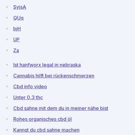
SyjsA
QUq
bjH
UP
Za
Ist hanfworx legal in nebraska
Cannabis hilft bei rückenschmerzen
Cbd info video
Unter 0,3 thc
Cbd sahne mit dem du in meiner nähe bist
Rohes organisches cbd öl
Kannst du cbd sahne machen