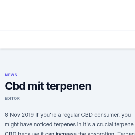
Skip
to
content
NEWS
Cbd mit terpenen
EDITOR
8 Nov 2019 If you're a regular CBD consumer, you
might have noticed terpenes in It's a crucial terpene 
CBD because it can increase the absorption Terpe