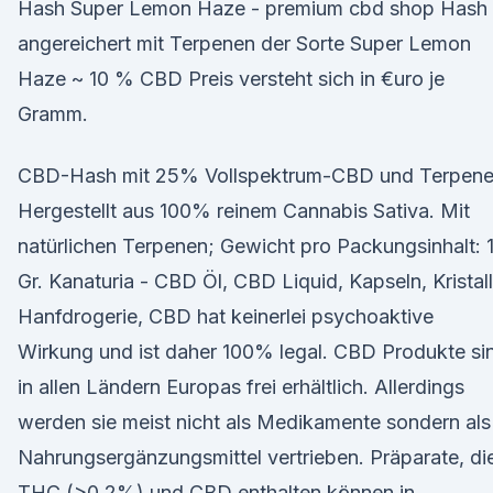
Hash Super Lemon Haze - premium cbd shop Hash
angereichert mit Terpenen der Sorte Super Lemon
Haze ~ 10 % CBD Preis versteht sich in €uro je
Gramm.
CBD-Hash mit 25% Vollspektrum-CBD und Terpene
Hergestellt aus 100% reinem Cannabis Sativa. Mit
natürlichen Terpenen; Gewicht pro Packungsinhalt: 
Gr. Kanaturia - CBD Öl, CBD Liquid, Kapseln, Kristall
Hanfdrogerie, CBD hat keinerlei psychoaktive
Wirkung und ist daher 100% legal. CBD Produkte si
in allen Ländern Europas frei erhältlich. Allerdings
werden sie meist nicht als Medikamente sondern als
Nahrungsergänzungsmittel vertrieben. Präparate, di
THC (>0,2%) und CBD enthalten können in