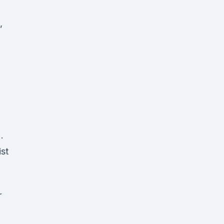
,
.
st
r