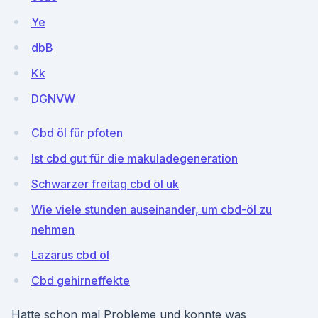
Ye
dbB
Kk
DGNVW
Cbd öl für pfoten
Ist cbd gut für die makuladegeneration
Schwarzer freitag cbd öl uk
Wie viele stunden auseinander, um cbd-öl zu
nehmen
Lazarus cbd öl
Cbd gehirneffekte
Hatte schon mal Probleme und konnte was